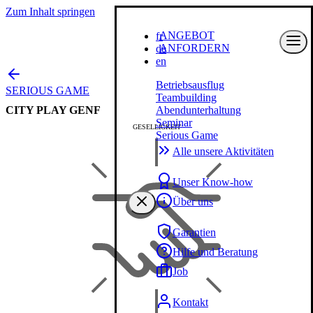
Zum Inhalt springen
ANGEBOT
fr
ANFORDERN
de
en
Betriebsausflug
SERIOUS GAME
Teambuilding
CITY PLAY GENF
Abendunterhaltung
Seminar
GESELLIGKEIT
Serious Game
Alle unsere Aktivitäten
Unser Know-how
Über uns
Garantien
Hilfe und Beratung
Job
Kontakt