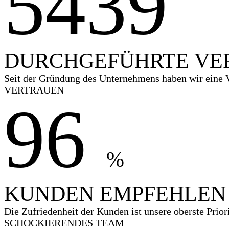
5
4
3
9
8
0
DURCHGEFÜHRTE VE
Seit der Gründung des Unternehmens haben wir eine V
VERTRAUEN
9
6
0
%
KUNDEN EMPFEHLEN
Die Zufriedenheit der Kunden ist unsere oberste Priori
SCHOCKIERENDES TEAM