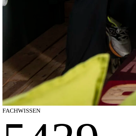
4
0
0
0
FACHWISSEN