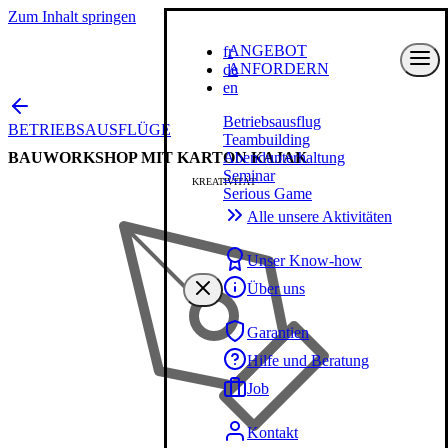
Zum Inhalt springen
ANGEBOT
fr
ANFORDERN
de
en
Betriebsausflug
BETRIEBSAUSFLÜGE
Teambuilding
BAUWORKSHOP MIT KARTON KAJAK
Abendunterhaltung
Seminar
KREATIVITÄT
Serious Game
Alle unsere Aktivitäten
Unser Know-how
Über uns
Garantien
Hilfe und Beratung
Job
Kontakt