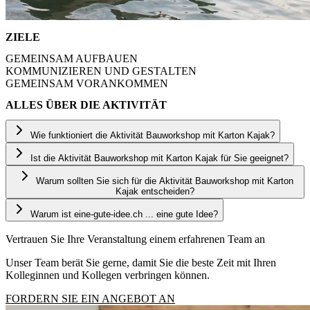
ZIELE
GEMEINSAM AUFBAUEN
KOMMUNIZIEREN UND GESTALTEN
GEMEINSAM VORANKOMMEN
ALLES ÜBER DIE AKTIVITÄT
Wie funktioniert die Aktivität Bauworkshop mit Karton Kajak?
Ist die Aktivität Bauworkshop mit Karton Kajak für Sie geeignet?
Die Aktivität Bauworkshop mit Karton Kajak bietet die
Möglichkeit, als Team ein Boot aus Pappe zu bauen! Mit nichts als
Warum sollten Sie sich für die Aktivität Bauworkshop mit Karton
Suchen Sie eine kreative, kollaborative und herausfordernde
Pappe, Klebeband und einer Bauanleitung müsst ihr euch euer Boot
Kajak entscheiden?
Aktivität, die Kommunikation, Teamgeist und Einfallsreichtum
ausdenken, entwerfen und zusammenbauen. Sobald euer Schiff
stärkt?
fertig ist, könnt ihr euch ein Rennen liefern, um herauszufinden,
Warum ist eine-gute-idee.ch ... eine gute Idee?
Weil Bauworkshop mit Karton Kajak eine für alle zugängliche
Dann ja, die Aktivität Bauworkshop mit Karton Kajak ist perfekt für
welches Team als erstes die Ziellinie überquert!
Aktivität im Freien ist, die Kreativität, Wettbewerb und
Sie! Das Erreichen eines gemeinsamen Ziels mit der Hilfe jedes
Denn unser Team gibt Vollgas… mit Karton!
Vertrauen Sie Ihre Veranstaltung einem erfahrenen Team an
Teamzusammenhalt miteinander verbindet. Tauchen Sie ein in eine
Einzelnen steht im Mittelpunkt dieser Herausforderung, bei der jeder
einzigartige Herausforderung, die Spaß macht und in einer
Teilnehmer zum gemeinsamen Erfolg beiträgt.
Mit fast 20 Jahren Erfahrung organisieren wir Aktivitäten auf
Unser Team berät Sie gerne, damit Sie die beste Zeit mit Ihren
dynamischen und geselligen Atmosphäre stattfindet!
Französisch, Deutsch und Englisch in der ganzen Schweiz. Eine
Kolleginnen und Kollegen verbringen können.
sorgfältige Logistik, eine professionelle Betreuung und ein
FORDERN SIE EIN ANGEBOT AN
dynamisches Team. Kurzum, eine wirklich gute Idee für Ihre